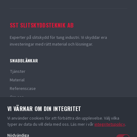
SST SLITSKYDDSTEKNIK AB
Experter på slitskydd för tung industri. Vi skyddar era
investeringar med rätt material och lösningar.
SNABBLÄNKAR
Tjänster
Material
Referenscase
Om oss
Kontakt
VI VÄRNAR OM DIN INTEGRITET
Vi använder cookies för att förbättra din upplevelse. Välj vilka
KONTAKT
typer av data du vill dela med oss. Läs mer i vår
integritetspolicy
.
Telefon: 0553-300 25
Nödvändiga