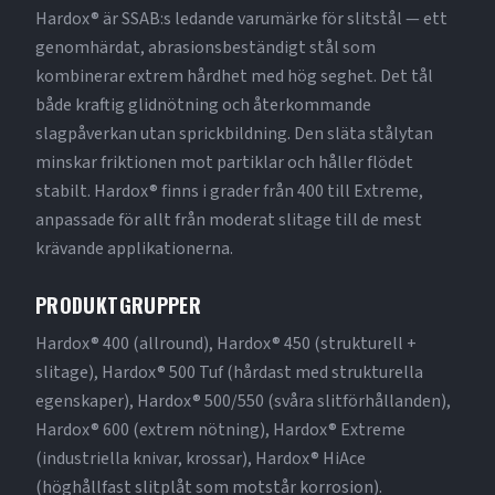
Hardox® är SSAB:s ledande varumärke för slitstål — ett
genomhärdat, abrasionsbeständigt stål som
kombinerar extrem hårdhet med hög seghet. Det tål
både kraftig glidnötning och återkommande
slagpåverkan utan sprickbildning. Den släta stålytan
minskar friktionen mot partiklar och håller flödet
stabilt. Hardox® finns i grader från 400 till Extreme,
anpassade för allt från moderat slitage till de mest
krävande applikationerna.
PRODUKTGRUPPER
Hardox® 400 (allround), Hardox® 450 (strukturell +
slitage), Hardox® 500 Tuf (hårdast med strukturella
egenskaper), Hardox® 500/550 (svåra slitförhållanden),
Hardox® 600 (extrem nötning), Hardox® Extreme
(industriella knivar, krossar), Hardox® HiAce
(höghållfast slitplåt som motstår korrosion).