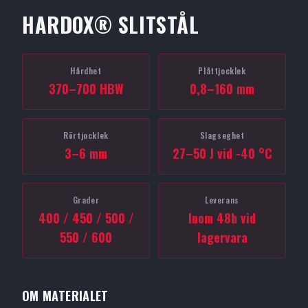
HARDOX® SLITSTÅL
Hårdhet
Plåttjocklek
370–700 HBW
0,8–160 mm
Rörtjocklek
Slagseghet
3–6 mm
27–50 J vid -40 °C
Grader
Leverans
400 / 450 / 500 /
Inom 48h vid
550 / 600
lagervara
OM MATERIALET