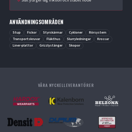
Slät yta ger låg friktion och stabilt flöde
ANVÄNDNINGSOMRÅDEN
Stup
Fickor
Styrskärmar
Cykloner
Rörsystem
Transportskruvar
Fläkthus
Slurryledningar
Krossar
Liner-plattor
Grizzlystänger
Skopor
VÅRA NYCKELLEVERANTÖRER