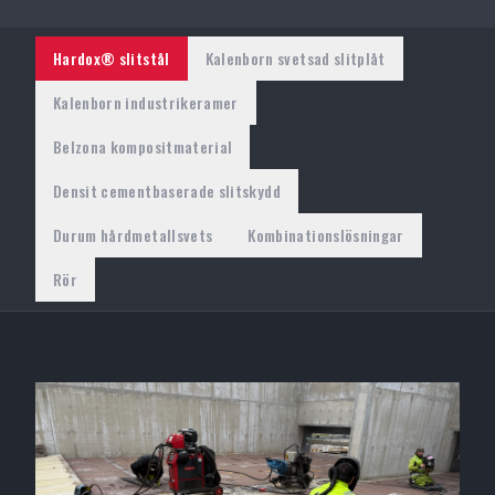
Hardox® slitstål
Kalenborn svetsad slitplåt
Kalenborn industrikeramer
Belzona kompositmaterial
Densit cementbaserade slitskydd
Durum hårdmetallsvets
Kombinationslösningar
Rör